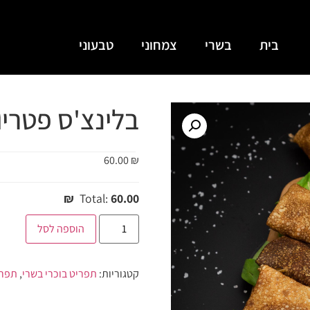
בית
בשרי
צמחוני
טבעוני
בלינצ'ס פטריו
60.00
₪
Total:
60.00 ₪
הוספה לסל
קטגוריות:
תפריט בוכרי בשרי
,
תפרי