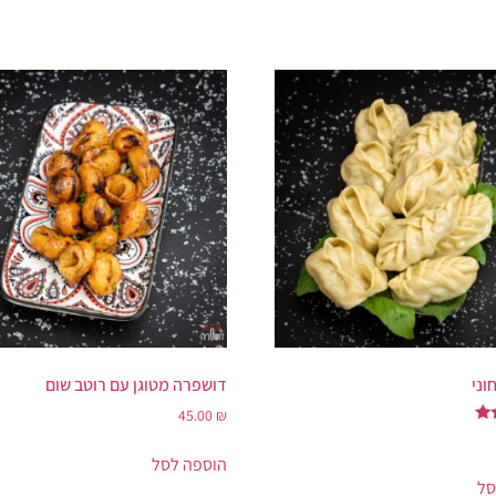
וני
דושפרה מטוגן עם רוטב שום
45.00
₪
הוספה לסל
סל