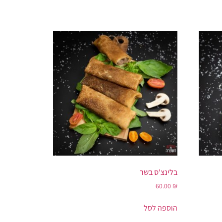
בלינצ'ס בשר
60.00
₪
הוספה לסל