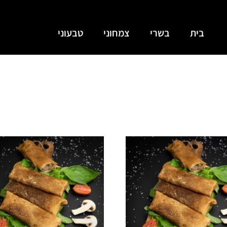
בית
בשרי
צמחוני
טבעוני