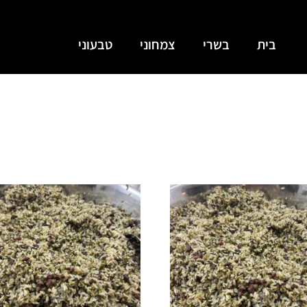
בית
בשרי
צמחוני
טבעוני