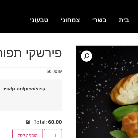
בית
בשרי
צמחוני
טבעוני
פירשקי תפו
60.00
₪
קפוא/מצונן/מטוגן/אפוי
Total:
60.00 ₪
הוספה לסל