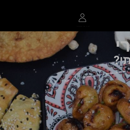
י
תי?