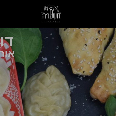
ינוחים
ושפרה
טבח
וכרי
ותנטי
דו
אוהב